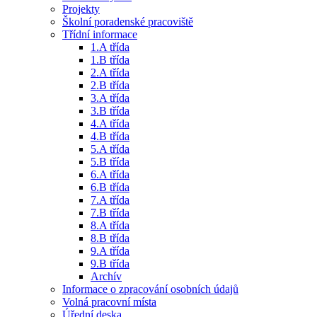
Projekty
Školní poradenské pracoviště
Třídní informace
1.A třída
1.B třída
2.A třída
2.B třída
3.A třída
3.B třída
4.A třída
4.B třída
5.A třída
5.B třída
6.A třída
6.B třída
7.A třída
7.B třída
8.A třída
8.B třída
9.A třída
9.B třída
Archív
Informace o zpracování osobních údajů
Volná pracovní místa
Úřední deska