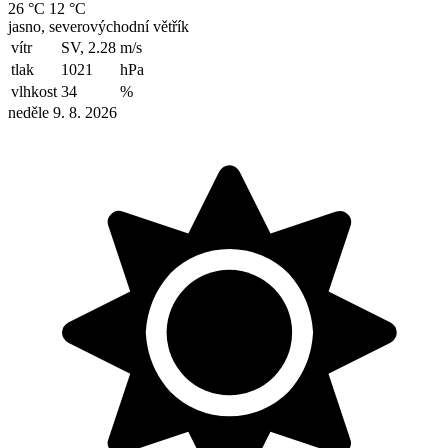
26 °C
12 °C
jasno, severovýchodní větřík
vítr
SV, 2.28
m/s
tlak
1021
hPa
vlhkost
34
%
neděle 9. 8. 2026