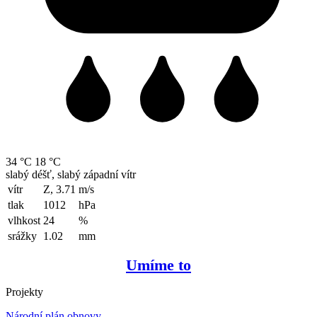
34 °C
18 °C
slabý déšť, slabý západní vítr
vítr
Z, 3.71
m/s
tlak
1012
hPa
vlhkost
24
%
srážky
1.02
mm
Umíme to
Projekty
Národní plán obnovy