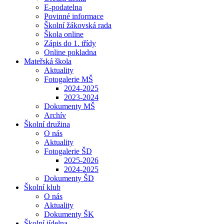
E-podatelna
Povinné informace
Školní žákovská rada
Škola online
Zápis do 1. třídy
Online pokladna
Mateřská škola
Aktuality
Fotogalerie MŠ
2024-2025
2023-2024
Dokumenty MŠ
Archív
Školní družina
O nás
Aktuality
Fotogalerie ŠD
2025-2026
2024-2025
Dokumenty ŠD
Školní klub
O nás
Aktuality
Dokumenty ŠK
Školní jídelna