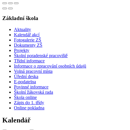
Základní škola
Aktuality
Kalendář akcí
Fotogalerie ZŠ
Dokumenty ZŠ
Projekty
Školní poradenské pracoviště
Třídní informace
Informace o zpracování osobních údajů
Volná pracovní místa
Úřední deska
E-podatelna
Povinné informace
Školní žákovská rada
Škola online
Zápis do 1. třídy
Online pokladna
Kalendář