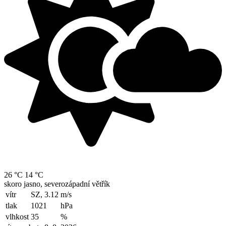
26 °C
14 °C
skoro jasno, severozápadní větřík
vítr
SZ, 3.12
m/s
tlak
1021
hPa
vlhkost
35
%