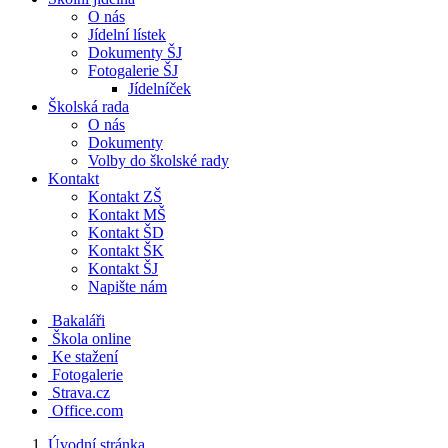
O nás
Jídelní lístek
Dokumenty ŠJ
Fotogalerie ŠJ
Jídelníček
Školská rada
O nás
Dokumenty
Volby do školské rady
Kontakt
Kontakt ZŠ
Kontakt MŠ
Kontakt ŠD
Kontakt ŠK
Kontakt ŠJ
Napište nám
Bakaláři
Škola online
Ke stažení
Fotogalerie
Strava.cz
Office.com
Úvodní stránka