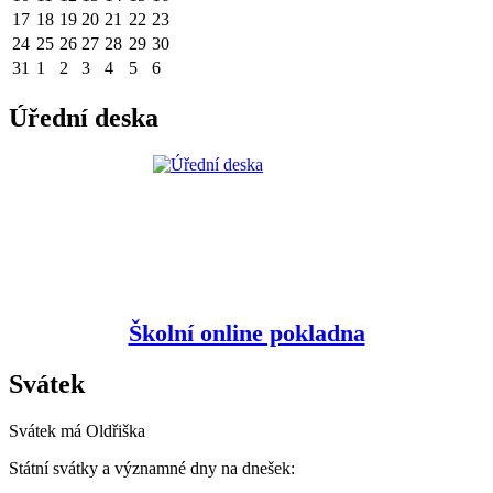
17
18
19
20
21
22
23
24
25
26
27
28
29
30
31
1
2
3
4
5
6
Úřední deska
Školní online pokladna
Svátek
Svátek má
Oldřiška
Státní svátky a významné dny na dnešek: