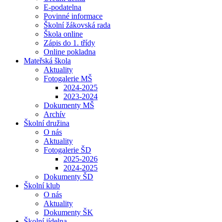
E-podatelna
Povinné informace
Školní žákovská rada
Škola online
Zápis do 1. třídy
Online pokladna
Mateřská škola
Aktuality
Fotogalerie MŠ
2024-2025
2023-2024
Dokumenty MŠ
Archív
Školní družina
O nás
Aktuality
Fotogalerie ŠD
2025-2026
2024-2025
Dokumenty ŠD
Školní klub
O nás
Aktuality
Dokumenty ŠK
Školní jídelna