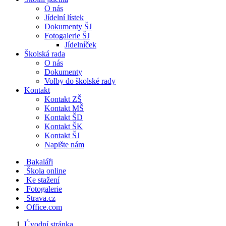
O nás
Jídelní lístek
Dokumenty ŠJ
Fotogalerie ŠJ
Jídelníček
Školská rada
O nás
Dokumenty
Volby do školské rady
Kontakt
Kontakt ZŠ
Kontakt MŠ
Kontakt ŠD
Kontakt ŠK
Kontakt ŠJ
Napište nám
Bakaláři
Škola online
Ke stažení
Fotogalerie
Strava.cz
Office.com
Úvodní stránka