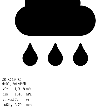
28 °C
19 °C
déšť, jižní větřík
vítr
J, 3.18
m/s
tlak
1018
hPa
vlhkost
72
%
srážky
3.79
mm