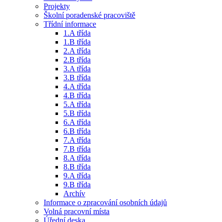
Projekty
Školní poradenské pracoviště
Třídní informace
1.A třída
1.B třída
2.A třída
2.B třída
3.A třída
3.B třída
4.A třída
4.B třída
5.A třída
5.B třída
6.A třída
6.B třída
7.A třída
7.B třída
8.A třída
8.B třída
9.A třída
9.B třída
Archív
Informace o zpracování osobních údajů
Volná pracovní místa
Úřední deska