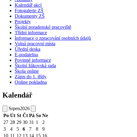
Kalendář akcí
Fotogalerie ZŠ
Dokumenty ZŠ
Projekty
Školní poradenské pracoviště
Třídní informace
Informace o zpracování osobních údajů
Volná pracovní místa
Úřední deska
E-podatelna
Povinné informace
Školní žákovská rada
Škola online
Zápis do 1. třídy
Online pokladna
Kalendář
Srpen
2026
Po
Út
St
Čt
Pá
So
Ne
27
28
29
30
31
1
2
3
4
5
6
7
8
9
10
11
12
13
14
15
16