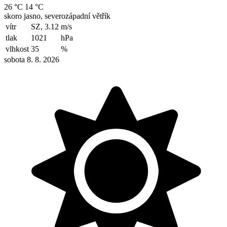
26 °C
14 °C
skoro jasno, severozápadní větřík
vítr
SZ, 3.12
m/s
tlak
1021
hPa
vlhkost
35
%
sobota 8. 8. 2026