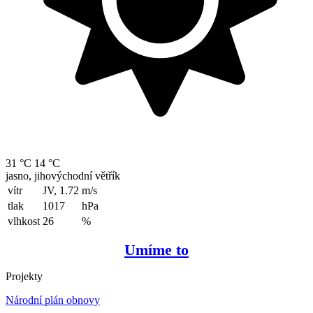
31 °C
14 °C
jasno, jihovýchodní větřík
vítr
JV, 1.72
m/s
tlak
1017
hPa
vlhkost
26
%
Umíme to
Projekty
Národní plán obnovy