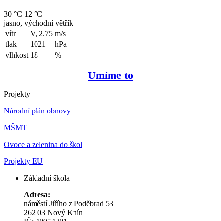
30 °C
12 °C
jasno, východní větřík
vítr
V, 2.75
m/s
tlak
1021
hPa
vlhkost
18
%
Umíme to
Projekty
Národní plán obnovy
MŠMT
Ovoce a zelenina do škol
Projekty EU
Základní škola
Adresa:
náměstí Jiřího z Poděbrad 53
262 03 Nový Knín