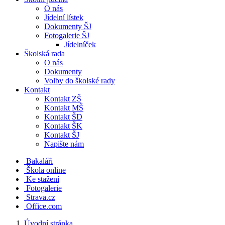
O nás
Jídelní lístek
Dokumenty ŠJ
Fotogalerie ŠJ
Jídelníček
Školská rada
O nás
Dokumenty
Volby do školské rady
Kontakt
Kontakt ZŠ
Kontakt MŠ
Kontakt ŠD
Kontakt ŠK
Kontakt ŠJ
Napište nám
Bakaláři
Škola online
Ke stažení
Fotogalerie
Strava.cz
Office.com
Úvodní stránka