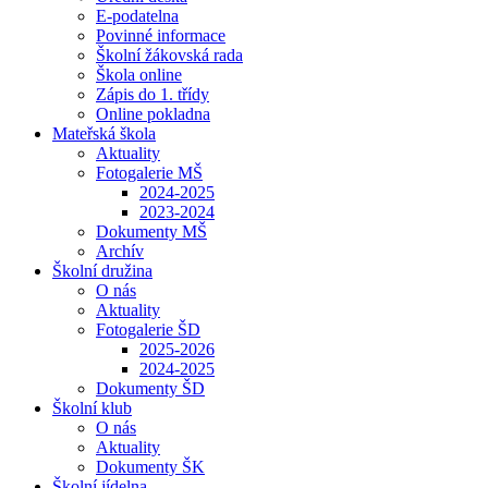
E-podatelna
Povinné informace
Školní žákovská rada
Škola online
Zápis do 1. třídy
Online pokladna
Mateřská škola
Aktuality
Fotogalerie MŠ
2024-2025
2023-2024
Dokumenty MŠ
Archív
Školní družina
O nás
Aktuality
Fotogalerie ŠD
2025-2026
2024-2025
Dokumenty ŠD
Školní klub
O nás
Aktuality
Dokumenty ŠK
Školní jídelna