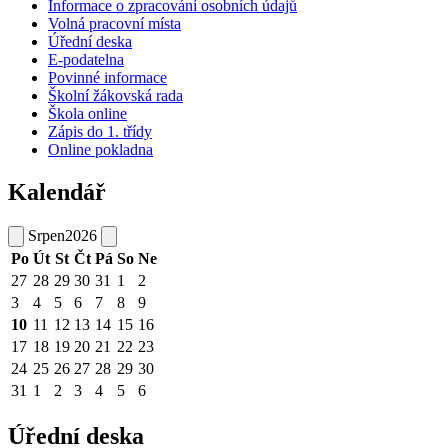
Informace o zpracování osobních údajů
Volná pracovní místa
Úřední deska
E-podatelna
Povinné informace
Školní žákovská rada
Škola online
Zápis do 1. třídy
Online pokladna
Kalendář
Srpen
2026
Po
Út
St
Čt
Pá
So
Ne
27
28
29
30
31
1
2
3
4
5
6
7
8
9
10
11
12
13
14
15
16
17
18
19
20
21
22
23
24
25
26
27
28
29
30
31
1
2
3
4
5
6
Úřední deska