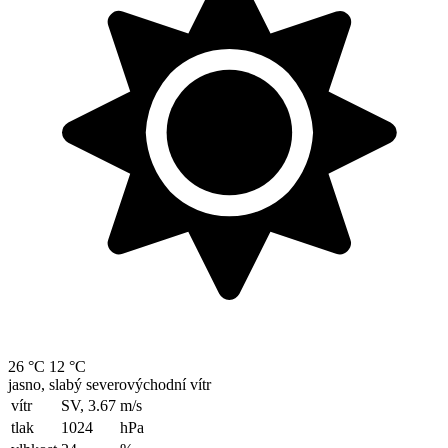
26 °C
12 °C
jasno, slabý severovýchodní vítr
vítr
SV, 3.67
m/s
tlak
1024
hPa