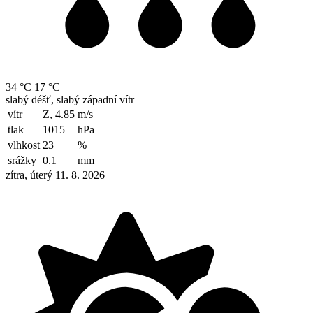
34 °C
17 °C
slabý déšť, slabý západní vítr
vítr
Z, 4.85
m/s
tlak
1015
hPa
vlhkost
23
%
srážky
0.1
mm
zítra, úterý 11. 8. 2026