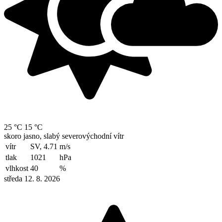
25 °C
15 °C
skoro jasno, slabý severovýchodní vítr
vítr
SV, 4.71
m/s
tlak
1021
hPa
vlhkost
40
%
středa 12. 8. 2026