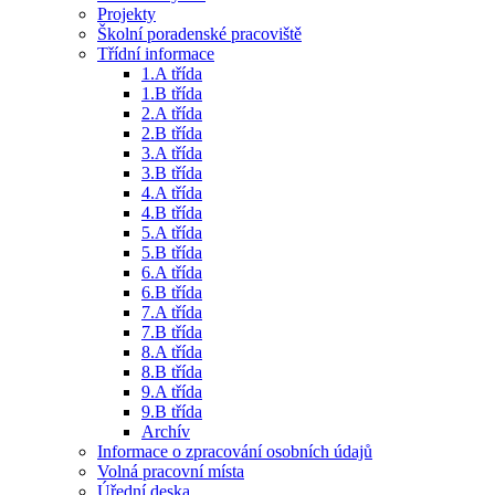
Projekty
Školní poradenské pracoviště
Třídní informace
1.A třída
1.B třída
2.A třída
2.B třída
3.A třída
3.B třída
4.A třída
4.B třída
5.A třída
5.B třída
6.A třída
6.B třída
7.A třída
7.B třída
8.A třída
8.B třída
9.A třída
9.B třída
Archív
Informace o zpracování osobních údajů
Volná pracovní místa
Úřední deska