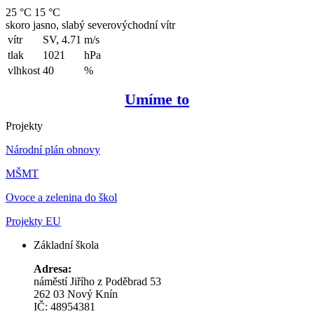
25 °C
15 °C
skoro jasno, slabý severovýchodní vítr
vítr
SV, 4.71
m/s
tlak
1021
hPa
vlhkost
40
%
Umíme to
Projekty
Národní plán obnovy
MŠMT
Ovoce a zelenina do škol
Projekty EU
Základní škola
Adresa:
náměstí Jiřího z Poděbrad 53
262 03 Nový Knín
IČ: 48954381