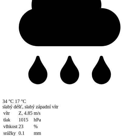
34 °C
17 °C
slabý déšť, slabý západní vítr
vítr
Z, 4.85
m/s
tlak
1015
hPa
vlhkost
23
%
srážky
0.1
mm