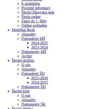
E-podatelna
Povinné informace
Školní žákovská rada
Škola online
Zápis do 1. třídy
Online pokladna
Mateřská škola
Aktuality
Fotogalerie MŠ
2024-2025
2023-2024
Dokumenty MŠ
Archív
Školní družina
O nás
Aktuality
Fotogalerie ŠD
2025-2026
2024-2025
Dokumenty ŠD
Školní klub
O nás
Aktuality
Dokumenty ŠK
Školní jídelna