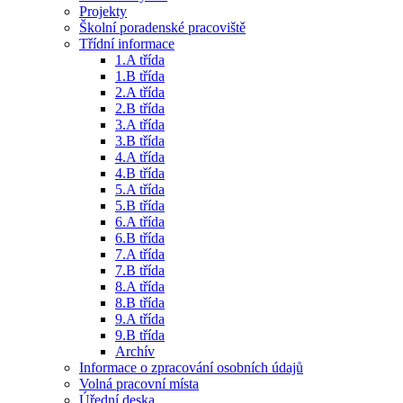
Projekty
Školní poradenské pracoviště
Třídní informace
1.A třída
1.B třída
2.A třída
2.B třída
3.A třída
3.B třída
4.A třída
4.B třída
5.A třída
5.B třída
6.A třída
6.B třída
7.A třída
7.B třída
8.A třída
8.B třída
9.A třída
9.B třída
Archív
Informace o zpracování osobních údajů
Volná pracovní místa
Úřední deska