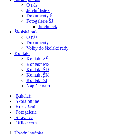
O nás
Jídelní lístek
Dokumenty ŠJ
Fotogalerie ŠJ
Jídelníček
Školská rada
O nás
Dokumenty
Volby do školské rady
Kontakt
Kontakt ZŠ
Kontakt MŠ
Kontakt ŠD
Kontakt ŠK
Kontakt ŠJ
Napište nám
Bakaláři
Škola online
Ke stažení
Fotogalerie
Strava.cz
Office.com
Úvodní stránka