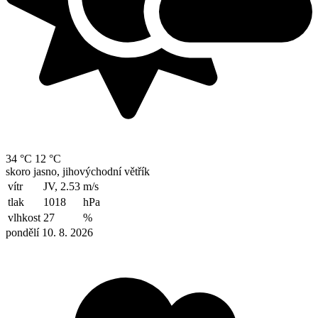
34 °C
12 °C
skoro jasno, jihovýchodní větřík
vítr
JV, 2.53
m/s
tlak
1018
hPa
vlhkost
27
%
pondělí 10. 8. 2026