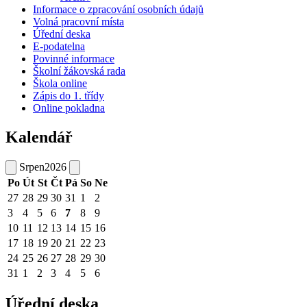
Informace o zpracování osobních údajů
Volná pracovní místa
Úřední deska
E-podatelna
Povinné informace
Školní žákovská rada
Škola online
Zápis do 1. třídy
Online pokladna
Kalendář
Srpen
2026
Po
Út
St
Čt
Pá
So
Ne
27
28
29
30
31
1
2
3
4
5
6
7
8
9
10
11
12
13
14
15
16
17
18
19
20
21
22
23
24
25
26
27
28
29
30
31
1
2
3
4
5
6
Úřední deska