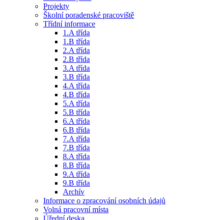
Projekty
Školní poradenské pracoviště
Třídní informace
1.A třída
1.B třída
2.A třída
2.B třída
3.A třída
3.B třída
4.A třída
4.B třída
5.A třída
5.B třída
6.A třída
6.B třída
7.A třída
7.B třída
8.A třída
8.B třída
9.A třída
9.B třída
Archív
Informace o zpracování osobních údajů
Volná pracovní místa
Úřední deska