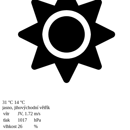
31 °C
14 °C
jasno, jihovýchodní větřík
vítr
JV, 1.72
m/s
tlak
1017
hPa
vlhkost
26
%