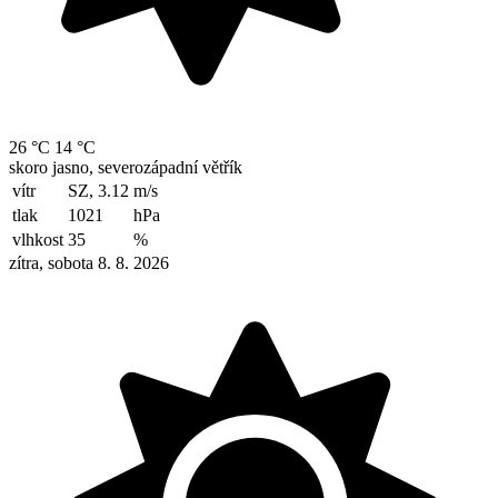
26 °C
14 °C
skoro jasno, severozápadní větřík
vítr
SZ, 3.12
m/s
tlak
1021
hPa
vlhkost
35
%
zítra, sobota 8. 8. 2026