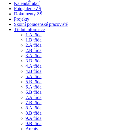
Kalendář akcí
Fotogalerie ZŠ
Dokumenty ZŠ
Projekty
Školní poradenské pracoviště
Třídní informace
1.A třída
1.B třída
2.A třída
2.B třída
3.A třída
3.B třída
4.A třída
4.B třída
5.A třída
5.B třída
6.A třída
6.B třída
7.A třída
7.B třída
8.A třída
8.B třída
9.A třída
9.B třída
Archív