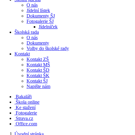
O nás
Jídelní lístek
Dokumenty ŠJ
Fotogalerie ŠJ
Jídelníček
Školská rada
O nás
Dokumenty
Volby do školské rady
Kontakt
Kontakt ZŠ
Kontakt MŠ
Kontakt ŠD
Kontakt ŠK
Kontakt ŠJ
Napište nám
Bakaláři
Škola online
Ke stažení
Fotogalerie
Strava.cz
Office.com
Úvodní stránka