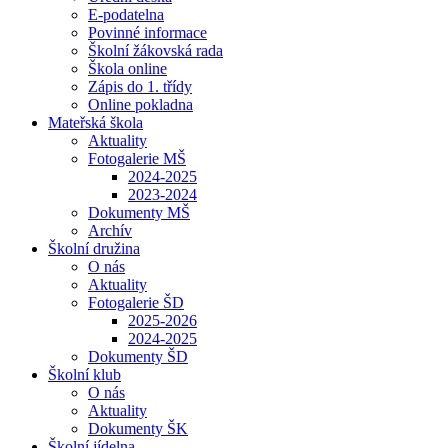
E-podatelna
Povinné informace
Školní žákovská rada
Škola online
Zápis do 1. třídy
Online pokladna
Mateřská škola
Aktuality
Fotogalerie MŠ
2024-2025
2023-2024
Dokumenty MŠ
Archív
Školní družina
O nás
Aktuality
Fotogalerie ŠD
2025-2026
2024-2025
Dokumenty ŠD
Školní klub
O nás
Aktuality
Dokumenty ŠK
Školní jídelna