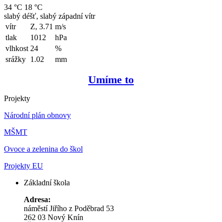
34 °C
18 °C
slabý déšť, slabý západní vítr
vítr
Z, 3.71
m/s
tlak
1012
hPa
vlhkost
24
%
srážky
1.02
mm
Umíme to
Projekty
Národní plán obnovy
MŠMT
Ovoce a zelenina do škol
Projekty EU
Základní škola
Adresa:
náměstí Jiřího z Poděbrad 53
262 03 Nový Knín