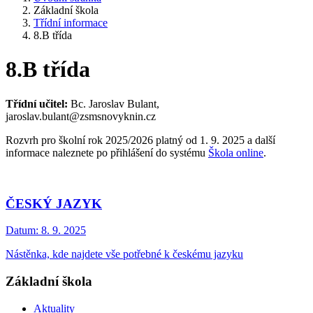
Základní škola
Třídní informace
8.B třída
8.B třída
Třídní učitel:
Bc. Jaroslav Bulant,
jaroslav.bulant@zsmsnovyknin.cz
Rozvrh pro školní rok 2025/2026 platný od 1. 9. 2025 a další
informace naleznete po přihlášení do systému
Škola online
.
ČESKÝ JAZYK
Datum:
8. 9. 2025
Nástěnka, kde najdete vše potřebné k českému jazyku
Základní škola
Aktuality