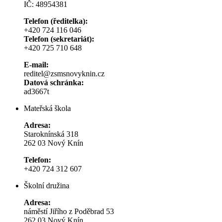
IČ: 48954381
Telefon (ředitelka):
+420 724 116 046
Telefon (sekretariát):
+420 725 710 648
E-mail:
reditel@zsmsnovyknin.cz
Datová schránka:
ad3667t
Mateřská škola
Adresa:
Staroknínská 318
262 03 Nový Knín
Telefon:
+420 724 312 607
Školní družina
Adresa:
náměstí Jiřího z Poděbrad 53
262 03 Nový Knín