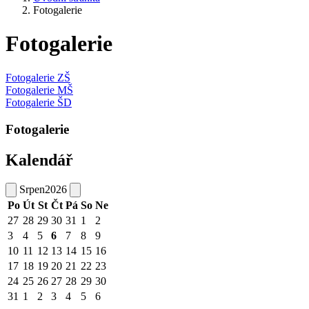
Fotogalerie
Fotogalerie
Fotogalerie ZŠ
Fotogalerie MŠ
Fotogalerie ŠD
Fotogalerie
Kalendář
Srpen
2026
Po
Út
St
Čt
Pá
So
Ne
27
28
29
30
31
1
2
3
4
5
6
7
8
9
10
11
12
13
14
15
16
17
18
19
20
21
22
23
24
25
26
27
28
29
30
31
1
2
3
4
5
6