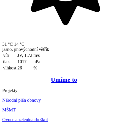
31 °C
14 °C
jasno, jihovýchodní větřík
vítr
JV, 1.72
m/s
tlak
1017
hPa
vlhkost
26
%
Umíme to
Projekty
Národní plán obnovy
MŠMT
Ovoce a zelenina do škol