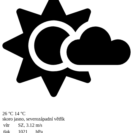
26 °C
14 °C
skoro jasno, severozápadní větřík
vítr
SZ, 3.12
m/s
tlak
1021
hPa