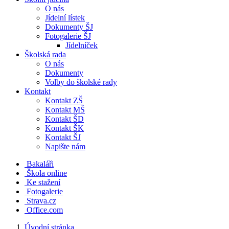
O nás
Jídelní lístek
Dokumenty ŠJ
Fotogalerie ŠJ
Jídelníček
Školská rada
O nás
Dokumenty
Volby do školské rady
Kontakt
Kontakt ZŠ
Kontakt MŠ
Kontakt ŠD
Kontakt ŠK
Kontakt ŠJ
Napište nám
Bakaláři
Škola online
Ke stažení
Fotogalerie
Strava.cz
Office.com
Úvodní stránka