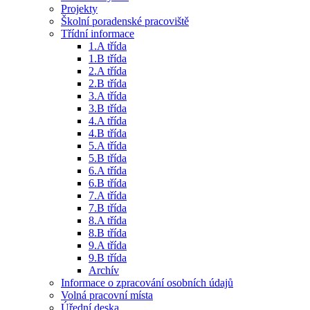
Projekty
Školní poradenské pracoviště
Třídní informace
1.A třída
1.B třída
2.A třída
2.B třída
3.A třída
3.B třída
4.A třída
4.B třída
5.A třída
5.B třída
6.A třída
6.B třída
7.A třída
7.B třída
8.A třída
8.B třída
9.A třída
9.B třída
Archív
Informace o zpracování osobních údajů
Volná pracovní místa
Úřední deska