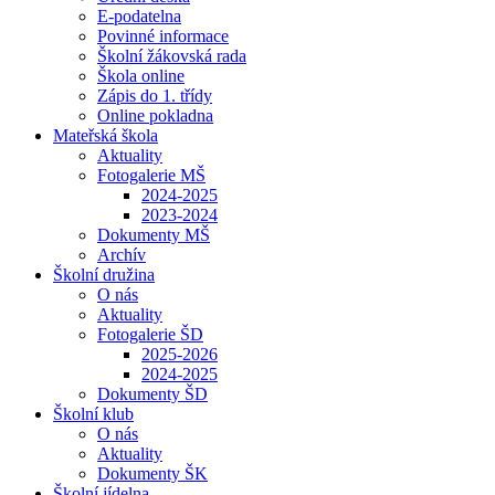
E-podatelna
Povinné informace
Školní žákovská rada
Škola online
Zápis do 1. třídy
Online pokladna
Mateřská škola
Aktuality
Fotogalerie MŠ
2024-2025
2023-2024
Dokumenty MŠ
Archív
Školní družina
O nás
Aktuality
Fotogalerie ŠD
2025-2026
2024-2025
Dokumenty ŠD
Školní klub
O nás
Aktuality
Dokumenty ŠK
Školní jídelna