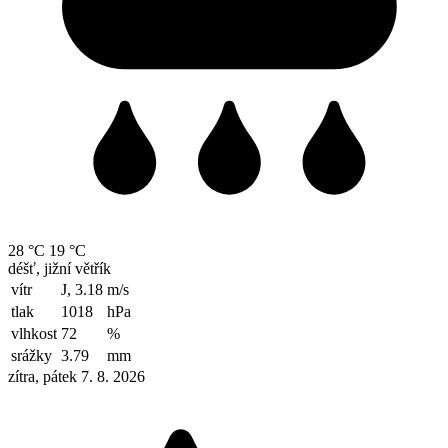
28 °C
19 °C
déšť, jižní větřík
vítr
J, 3.18
m/s
tlak
1018
hPa
vlhkost
72
%
srážky
3.79
mm
zítra, pátek 7. 8. 2026