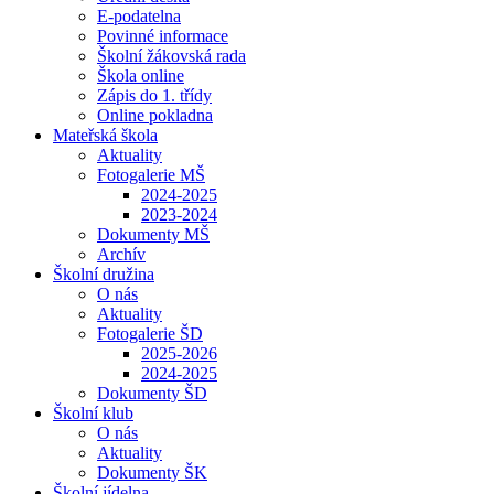
E-podatelna
Povinné informace
Školní žákovská rada
Škola online
Zápis do 1. třídy
Online pokladna
Mateřská škola
Aktuality
Fotogalerie MŠ
2024-2025
2023-2024
Dokumenty MŠ
Archív
Školní družina
O nás
Aktuality
Fotogalerie ŠD
2025-2026
2024-2025
Dokumenty ŠD
Školní klub
O nás
Aktuality
Dokumenty ŠK
Školní jídelna