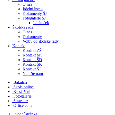
O nás
Jídelní lístek
Dokumenty ŠJ
Fotogalerie ŠJ
Jídelníček
Školská rada
O nás
Dokumenty
Volby do školské rady
Kontakt
Kontakt ZŠ
Kontakt MŠ
Kontakt ŠD
Kontakt ŠK
Kontakt ŠJ
Napište nám
Bakaláři
Škola online
Ke stažení
Fotogalerie
Strava.cz
Office.com
Úvodní stránka