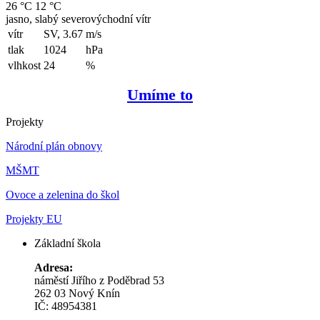
26 °C
12 °C
jasno, slabý severovýchodní vítr
vítr
SV, 3.67
m/s
tlak
1024
hPa
vlhkost
24
%
Umíme to
Projekty
Národní plán obnovy
MŠMT
Ovoce a zelenina do škol
Projekty EU
Základní škola
Adresa:
náměstí Jiřího z Poděbrad 53
262 03 Nový Knín
IČ: 48954381