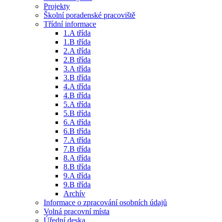
Projekty
Školní poradenské pracoviště
Třídní informace
1.A třída
1.B třída
2.A třída
2.B třída
3.A třída
3.B třída
4.A třída
4.B třída
5.A třída
5.B třída
6.A třída
6.B třída
7.A třída
7.B třída
8.A třída
8.B třída
9.A třída
9.B třída
Archív
Informace o zpracování osobních údajů
Volná pracovní místa
Úřední deska