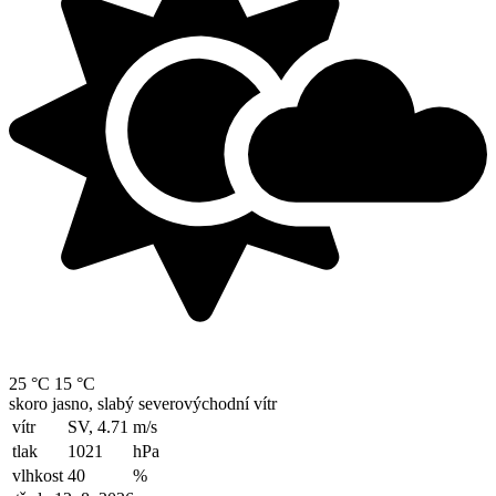
25 °C
15 °C
skoro jasno, slabý severovýchodní vítr
vítr
SV, 4.71
m/s
tlak
1021
hPa
vlhkost
40
%