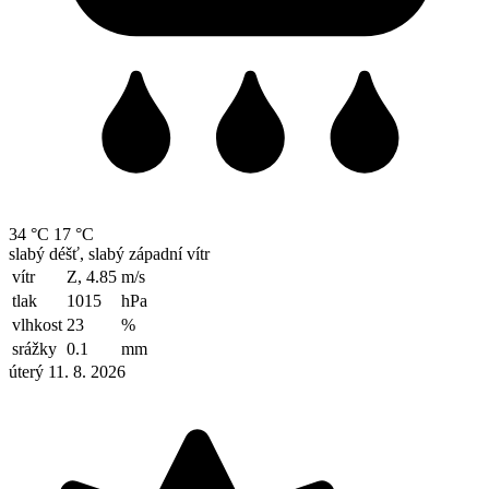
34 °C
17 °C
slabý déšť, slabý západní vítr
vítr
Z, 4.85
m/s
tlak
1015
hPa
vlhkost
23
%
srážky
0.1
mm
úterý 11. 8. 2026