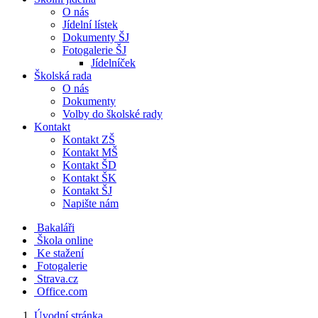
O nás
Jídelní lístek
Dokumenty ŠJ
Fotogalerie ŠJ
Jídelníček
Školská rada
O nás
Dokumenty
Volby do školské rady
Kontakt
Kontakt ZŠ
Kontakt MŠ
Kontakt ŠD
Kontakt ŠK
Kontakt ŠJ
Napište nám
Bakaláři
Škola online
Ke stažení
Fotogalerie
Strava.cz
Office.com
Úvodní stránka