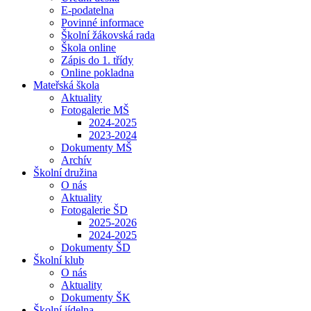
E-podatelna
Povinné informace
Školní žákovská rada
Škola online
Zápis do 1. třídy
Online pokladna
Mateřská škola
Aktuality
Fotogalerie MŠ
2024-2025
2023-2024
Dokumenty MŠ
Archív
Školní družina
O nás
Aktuality
Fotogalerie ŠD
2025-2026
2024-2025
Dokumenty ŠD
Školní klub
O nás
Aktuality
Dokumenty ŠK
Školní jídelna