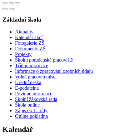
Základní škola
Aktuality
Kalendář akcí
Fotogalerie ZŠ
Dokumenty ZŠ
Projekty
Školní poradenské pracoviště
Třídní informace
Informace o zpracování osobních údajů
Volná pracovní místa
Úřední deska
E-podatelna
Povinné informace
Školní žákovská rada
Škola online
Zápis do 1. třídy
Online pokladna
Kalendář