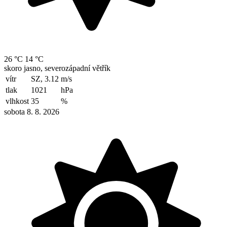
26 °C
14 °C
skoro jasno, severozápadní větřík
vítr
SZ, 3.12
m/s
tlak
1021
hPa
vlhkost
35
%
sobota 8. 8. 2026