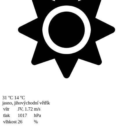
31 °C
14 °C
jasno, jihovýchodní větřík
vítr
JV, 1.72
m/s
tlak
1017
hPa
vlhkost
26
%