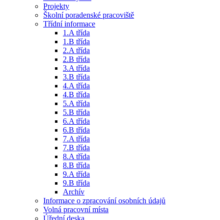
Projekty
Školní poradenské pracoviště
Třídní informace
1.A třída
1.B třída
2.A třída
2.B třída
3.A třída
3.B třída
4.A třída
4.B třída
5.A třída
5.B třída
6.A třída
6.B třída
7.A třída
7.B třída
8.A třída
8.B třída
9.A třída
9.B třída
Archív
Informace o zpracování osobních údajů
Volná pracovní místa
Úřední deska