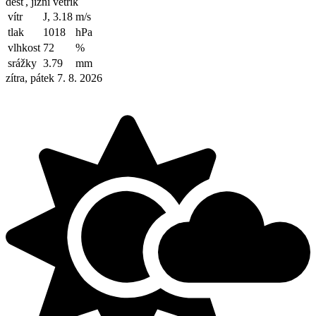
déšť, jižní větřík
vítr
J, 3.18
m/s
tlak
1018
hPa
vlhkost
72
%
srážky
3.79
mm
zítra, pátek 7. 8. 2026