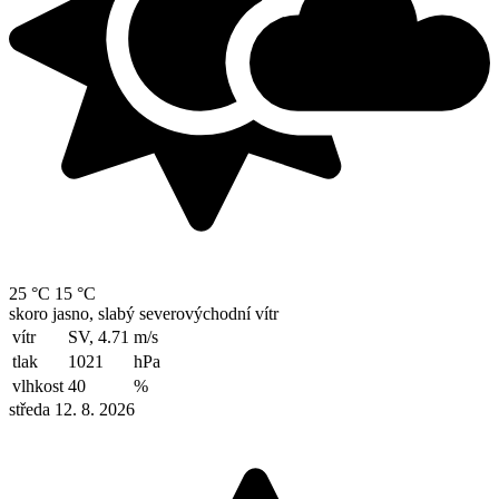
25 °C
15 °C
skoro jasno, slabý severovýchodní vítr
vítr
SV, 4.71
m/s
tlak
1021
hPa
vlhkost
40
%
středa 12. 8. 2026