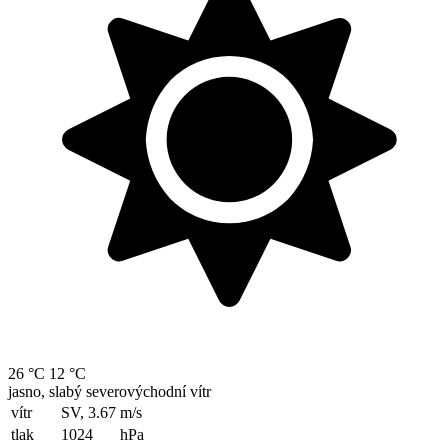
26 °C
12 °C
jasno, slabý severovýchodní vítr
vítr
SV, 3.67
m/s
tlak
1024
hPa