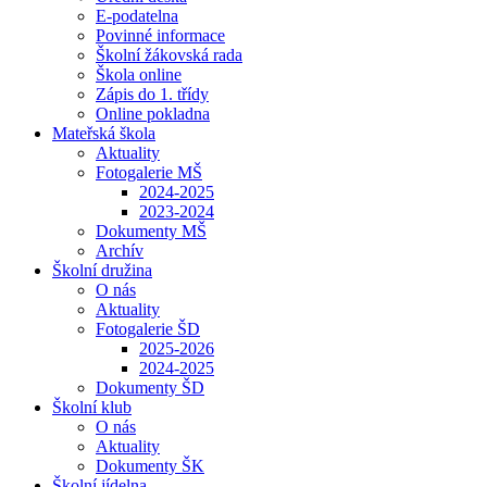
E-podatelna
Povinné informace
Školní žákovská rada
Škola online
Zápis do 1. třídy
Online pokladna
Mateřská škola
Aktuality
Fotogalerie MŠ
2024-2025
2023-2024
Dokumenty MŠ
Archív
Školní družina
O nás
Aktuality
Fotogalerie ŠD
2025-2026
2024-2025
Dokumenty ŠD
Školní klub
O nás
Aktuality
Dokumenty ŠK
Školní jídelna