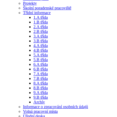
Projekty
Školní poradenské pracoviště
Třídní informace
1.A třída
1.B třída
2.A třída
2.B třída
3.A třída
3.B třída
4.A třída
4.B třída
5.A třída
5.B třída
6.A třída
6.B třída
7.A třída
7.B třída
8.A třída
8.B třída
9.A třída
9.B třída
Archív
Informace o zpracování osobních údajů
Volná pracovní místa
Úřední deska