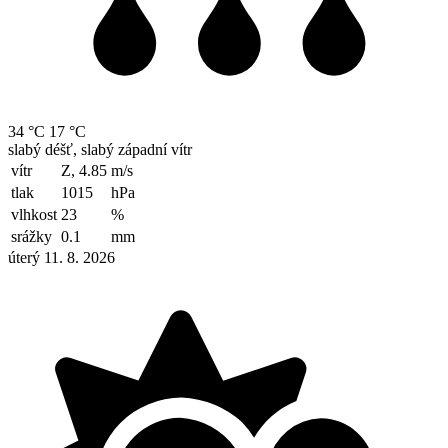
34 °C
17 °C
slabý déšť, slabý západní vítr
vítr
Z, 4.85
m/s
tlak
1015
hPa
vlhkost
23
%
srážky
0.1
mm
úterý 11. 8. 2026