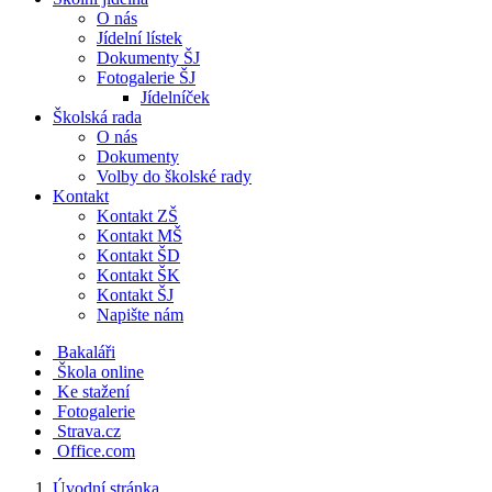
O nás
Jídelní lístek
Dokumenty ŠJ
Fotogalerie ŠJ
Jídelníček
Školská rada
O nás
Dokumenty
Volby do školské rady
Kontakt
Kontakt ZŠ
Kontakt MŠ
Kontakt ŠD
Kontakt ŠK
Kontakt ŠJ
Napište nám
Bakaláři
Škola online
Ke stažení
Fotogalerie
Strava.cz
Office.com
Úvodní stránka