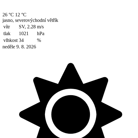
26 °C
12 °C
jasno, severovýchodní větřík
vítr
SV, 2.28
m/s
tlak
1021
hPa
vlhkost
34
%
neděle 9. 8. 2026