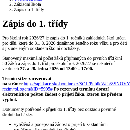
Základní škola
Zápis do 1. třídy
Zápis do 1. třídy
Pro školní rok 2026/27 je zápis do 1. ročníků základních škol určen
pro děti, které do 31. 8. 2026 dosáhnou šestého roku věku a pro děti
s již uděleným odkladem školní docházky.
Stanovený maximální počet žáků přijímaných do prvních tříd činí
50 žáků a zápis do 1. tříd pro školní rok 2026/27 se uskuteční
ve dnech
27. a 28. ledna 2026 od 13:00 – 17:00.
Termín si lze zarezerovat
na stránce
https://aplikace.skolaonline.cz/SOL/PublicWeb/ZSN
rezim=sLogem&ID=5905#
Po rezervaci termínu dorazí
elektronickou poštou žádost o přijetí žáka, kterou lze předem
vyplnit.
Dokumenty potřebné k přijetí do 1. třídy bez odkladu povinné
školní docházky:
vytištěná a podepsaná žádost o přijetí k základnímu
vzdělávání (lze vyplnit i ve škole)