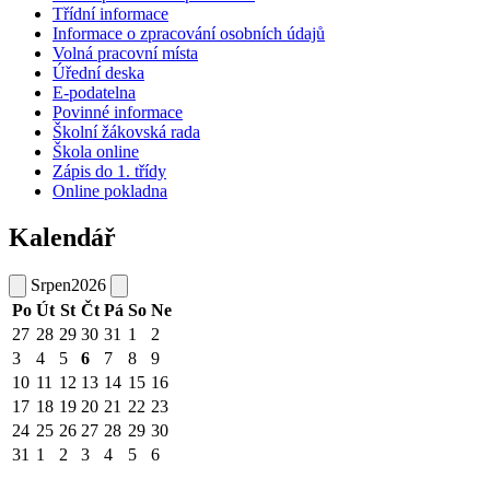
Třídní informace
Informace o zpracování osobních údajů
Volná pracovní místa
Úřední deska
E-podatelna
Povinné informace
Školní žákovská rada
Škola online
Zápis do 1. třídy
Online pokladna
Kalendář
Srpen
2026
Po
Út
St
Čt
Pá
So
Ne
27
28
29
30
31
1
2
3
4
5
6
7
8
9
10
11
12
13
14
15
16
17
18
19
20
21
22
23
24
25
26
27
28
29
30
31
1
2
3
4
5
6