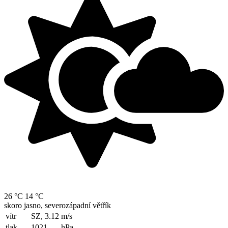
26 °C
14 °C
skoro jasno, severozápadní větřík
vítr
SZ, 3.12
m/s
tlak
1021
hPa