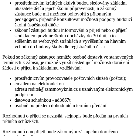
prostřednictvím krátkých aktivit budou sledovány základní
ukazatele dětí a jejich školní připravenosti, a zákonný
zástupce bude mít možnost pohovořit s přítomným
pedagogem, případně konzultovat možnosti podpory budoucí
školní úspěšnosti dítěte
zákonní zástupci budou informováni o přijetí nebo o přijetí
s odkladem povinné školní docházky do 30 dnů, a to
sdělením na webových stránkách a vyvěšením na hlavním
vchodu do budovy školy dle registračního čísla
Pokud se zákonný zástupce nemůže osobně dostavit ve stanovených
termínech k zápisu, je možné využít následující možnosti doručení
žádosti o přijetí k základnímu vzdělávání:
prostřednictvím provozovatele poštovních služeb (poštou);
emailem na elektronickou
adresu reditel@zsmsnovyknin.cz s uznávaným elektronickým
podpisem
datovou schránkou - ad3667t
osobně po předem dohodnutém termínu předání
Rozhodnutí o přijetí se nezasílá, stejnopis bude předán na prvních
třídních schůzkách.
Rozhodnutí o nepřijetí bude zákonným zástupcům doručeno