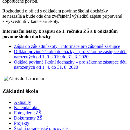
doporučeně poštou.
Rozhodnutí o přijetí s odkladem povinné školní docházky
se nezasílá a bude ode dne zveřejnění výsledků zápisu připravené
k vyzvednutí v kanceláři školy.
Informační letáky k zápisu do 1. ročníku ZŠ a k odkladům
povinné školní docházky
Zápis do základní školy - informace pro zákonné zástupce
Odklad povinné školní docházky – pro zákonné zástupce dětí
narozených od 1. 9. 2019 do 31. 3. 2020
Odklad povinné školní docházky – pro zákonné zástupce dětí
narozených od 1. 4. do 31. 8. 2020
Základní škola
Aktuality
Kalendář akcí
Fotogalerie ZŠ
Dokumenty ZŠ
Projekty
Školní poradenské pracoviště