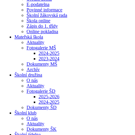
E-podatelna
Povinné informace
Školní žákovská rada
Škola online
Zápis do 1. třídy
Online pokladna
Mateřská škola
Aktuality
Fotogalerie MŠ
2024-2025
2023-2024
Dokumenty MŠ
Archív
Školní družina
O nás
Aktuality
Fotogalerie ŠD
2025-2026
2024-2025
Dokumenty ŠD
Školní klub
O nás
Aktuality
Dokumenty ŠK
Školní jídelna