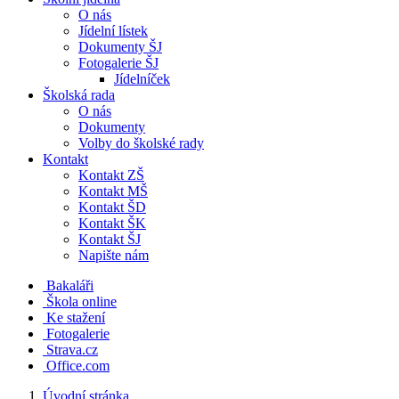
O nás
Jídelní lístek
Dokumenty ŠJ
Fotogalerie ŠJ
Jídelníček
Školská rada
O nás
Dokumenty
Volby do školské rady
Kontakt
Kontakt ZŠ
Kontakt MŠ
Kontakt ŠD
Kontakt ŠK
Kontakt ŠJ
Napište nám
Bakaláři
Škola online
Ke stažení
Fotogalerie
Strava.cz
Office.com
Úvodní stránka