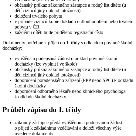
občanský průkaz zákonného zástupce a rodný list dítěte (u
dětí cizinců jiný doklad totožnosti)
doložení trvalého pobytu
v případě cizinců kopie dokladu o dlouhodobém nebo trvalém
pobytu v ČR
každému dítěti bude přiděleno registrační číslo
Dokumenty potřebné k přijetí do 1. třídy s odkladem povinné školní
docházky:
vytištěná a podepsaná žádost o odklad povinné školní
docházky (lze vyplnit i ve škole)
občanský průkaz zákonného zástupce a rodný list dítěte (u
dětí cizinců jiný doklad totožnosti)
doporučení poradenského zařízení (PPP nebo SPC) k odkladu
školní docházky
doporučení odborného lékaře nebo klinického psychologa
k odkladu školní docházky
Průběh zápisu do 1. třídy
zákonný zástupce předá vytištěnou a podepsanou žádost
o přijetí k základnímu vzdělávání a doloží všechny výše
uvedené dokumenty