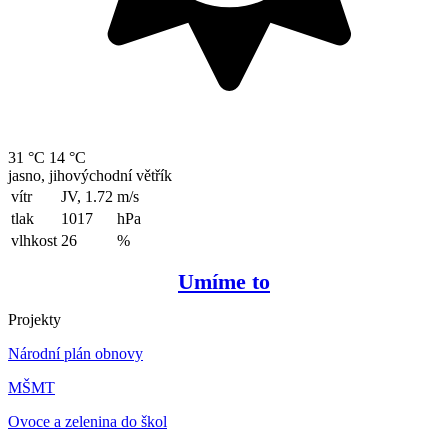
31 °C
14 °C
jasno, jihovýchodní větřík
vítr
JV, 1.72
m/s
tlak
1017
hPa
vlhkost
26
%
Umíme to
Projekty
Národní plán obnovy
MŠMT
Ovoce a zelenina do škol