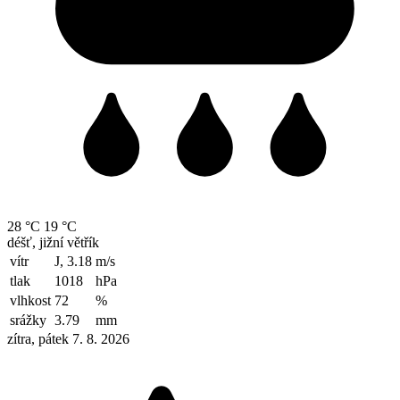
28 °C
19 °C
déšť, jižní větřík
vítr
J, 3.18
m/s
tlak
1018
hPa
vlhkost
72
%
srážky
3.79
mm
zítra, pátek 7. 8. 2026