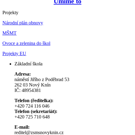
Umíme to
Projekty
Národní plán obnovy
MŠMT
Ovoce a zelenina do škol
Projekty EU
Základní škola
Adresa:
náměstí Jiřího z Poděbrad 53
262 03 Nový Knín
IČ: 48954381
Telefon (ředitelka):
+420 724 116 046
Telefon (sekretariát):
+420 725 710 648
E-mail:
reditel@zsmsnovyknin.cz