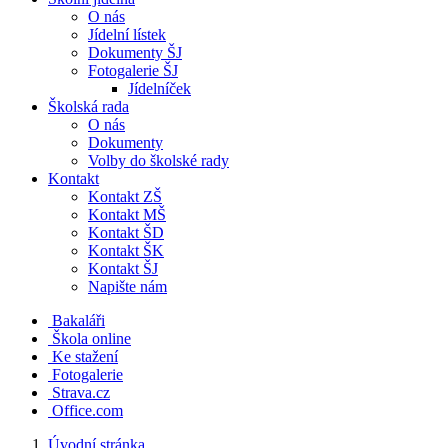
O nás
Jídelní lístek
Dokumenty ŠJ
Fotogalerie ŠJ
Jídelníček
Školská rada
O nás
Dokumenty
Volby do školské rady
Kontakt
Kontakt ZŠ
Kontakt MŠ
Kontakt ŠD
Kontakt ŠK
Kontakt ŠJ
Napište nám
Bakaláři
Škola online
Ke stažení
Fotogalerie
Strava.cz
Office.com
Úvodní stránka