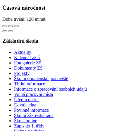
Časová náročnost
Doba trvání: 120 minut
Základní škola
Aktuality
Kalendář akcí
Fotogalerie ZŠ
Dokumenty ZŠ
Projekty
Školní poradenské pracoviště
Třídní informace
Informace o zpracování osobních údajů
Volná pracovní místa
Úřední deska
E-podatelna
Povinné informace
Školní žákovská rada
Škola online
Zápis do 1. třídy