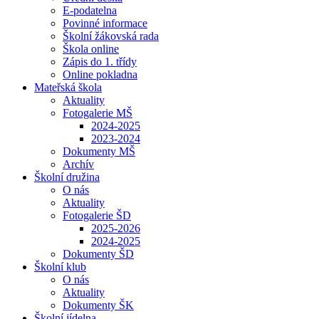
E-podatelna
Povinné informace
Školní žákovská rada
Škola online
Zápis do 1. třídy
Online pokladna
Mateřská škola
Aktuality
Fotogalerie MŠ
2024-2025
2023-2024
Dokumenty MŠ
Archív
Školní družina
O nás
Aktuality
Fotogalerie ŠD
2025-2026
2024-2025
Dokumenty ŠD
Školní klub
O nás
Aktuality
Dokumenty ŠK
Školní jídelna