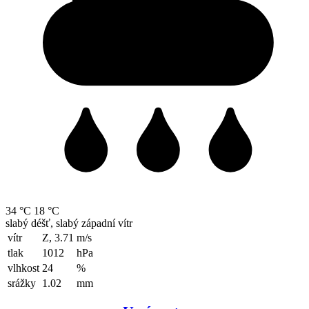
34 °C
18 °C
slabý déšť, slabý západní vítr
vítr
Z, 3.71
m/s
tlak
1012
hPa
vlhkost
24
%
srážky
1.02
mm