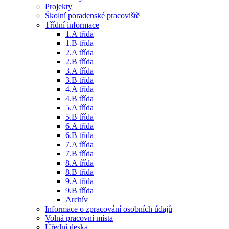
Projekty
Školní poradenské pracoviště
Třídní informace
1.A třída
1.B třída
2.A třída
2.B třída
3.A třída
3.B třída
4.A třída
4.B třída
5.A třída
5.B třída
6.A třída
6.B třída
7.A třída
7.B třída
8.A třída
8.B třída
9.A třída
9.B třída
Archív
Informace o zpracování osobních údajů
Volná pracovní místa
Úřední deska