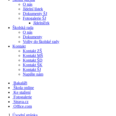
O nás
Jídelní lístek
Dokumenty ŠJ
Fotogalerie ŠJ
Jídelníček
Školská rada
O nás
Dokumenty
Volby do školské rady
Kontakt
Kontakt ZŠ
Kontakt MŠ
Kontakt ŠD
Kontakt ŠK
Kontakt ŠJ
Napište nám
Bakaláři
Škola online
Ke stažení
Fotogalerie
Strava.cz
Office.com
Úvodní stránka