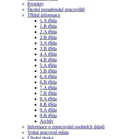
Projekty
Školní poradenské pracoviště
Třídní informace
1.A třída
1.B třída
2.A třída
2.B třída
3.A třída
3.B třída
4.A třída
4.B třída
5.A třída
5.B třída
6.A třída
6.B třída
7.A třída
7.B třída
8.A třída
8.B třída
9.A třída
9.B třída
Archív
Informace o zpracování osobních údajů
Volná pracovní místa
Úřední deska