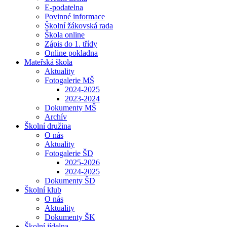
E-podatelna
Povinné informace
Školní žákovská rada
Škola online
Zápis do 1. třídy
Online pokladna
Mateřská škola
Aktuality
Fotogalerie MŠ
2024-2025
2023-2024
Dokumenty MŠ
Archív
Školní družina
O nás
Aktuality
Fotogalerie ŠD
2025-2026
2024-2025
Dokumenty ŠD
Školní klub
O nás
Aktuality
Dokumenty ŠK
Školní jídelna