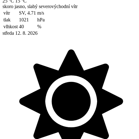
25 °C
15 °C
skoro jasno, slabý severovýchodní vítr
vítr
SV, 4.71
m/s
tlak
1021
hPa
vlhkost
40
%
středa 12. 8. 2026