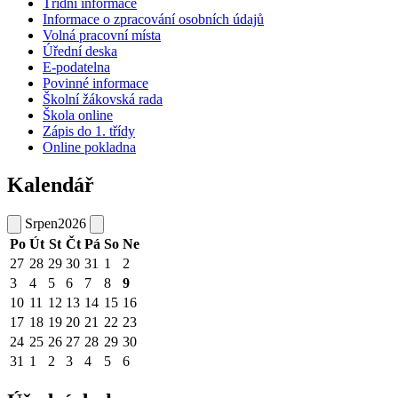
Třídní informace
Informace o zpracování osobních údajů
Volná pracovní místa
Úřední deska
E-podatelna
Povinné informace
Školní žákovská rada
Škola online
Zápis do 1. třídy
Online pokladna
Kalendář
Srpen
2026
Po
Út
St
Čt
Pá
So
Ne
27
28
29
30
31
1
2
3
4
5
6
7
8
9
10
11
12
13
14
15
16
17
18
19
20
21
22
23
24
25
26
27
28
29
30
31
1
2
3
4
5
6