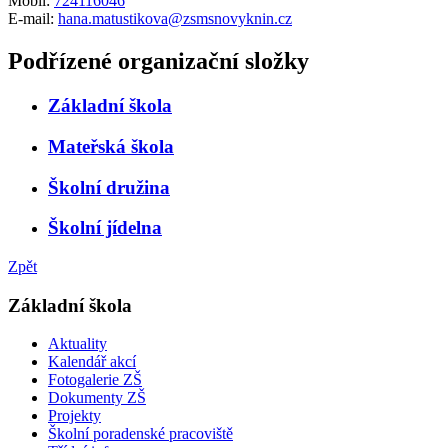
Mobil:
724116046
E-mail:
hana.matustikova@zsmsnovyknin.cz
Podřízené organizační složky
Základní škola
Mateřská škola
Školní družina
Školní jídelna
Zpět
Základní škola
Aktuality
Kalendář akcí
Fotogalerie ZŠ
Dokumenty ZŠ
Projekty
Školní poradenské pracoviště