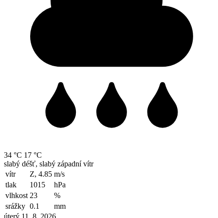
34 °C
17 °C
slabý déšť, slabý západní vítr
vítr
Z, 4.85
m/s
tlak
1015
hPa
vlhkost
23
%
srážky
0.1
mm
úterý 11. 8. 2026