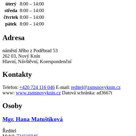
úterý
8:00 – 14:00
středa
8:00 – 14:00
čtvrtek
8:00 – 14:00
pátek
8:00 – 14:00
Adresa
náměstí Jiřího z Poděbrad 53
262 03, Nový Knín
Hlavní, Návštěvní, Korespondenční
Kontakty
Telefon:
+420 724 116 046
E-mail:
reditel@zsmsnovyknin.cz
www:
www.zsmsnovyknin.cz
Datová schránka:
ad3667t
Osoby
Mgr. Hana Matuštíková
Ředitel