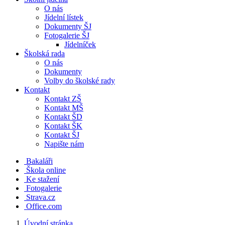
O nás
Jídelní lístek
Dokumenty ŠJ
Fotogalerie ŠJ
Jídelníček
Školská rada
O nás
Dokumenty
Volby do školské rady
Kontakt
Kontakt ZŠ
Kontakt MŠ
Kontakt ŠD
Kontakt ŠK
Kontakt ŠJ
Napište nám
Bakaláři
Škola online
Ke stažení
Fotogalerie
Strava.cz
Office.com
Úvodní stránka