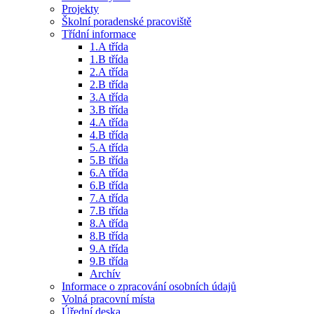
Projekty
Školní poradenské pracoviště
Třídní informace
1.A třída
1.B třída
2.A třída
2.B třída
3.A třída
3.B třída
4.A třída
4.B třída
5.A třída
5.B třída
6.A třída
6.B třída
7.A třída
7.B třída
8.A třída
8.B třída
9.A třída
9.B třída
Archív
Informace o zpracování osobních údajů
Volná pracovní místa
Úřední deska