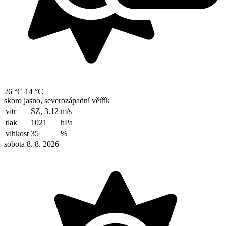
26 °C
14 °C
skoro jasno, severozápadní větřík
vítr
SZ, 3.12
m/s
tlak
1021
hPa
vlhkost
35
%
sobota 8. 8. 2026