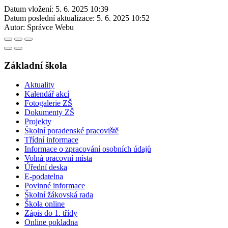
Datum vložení:
5. 6. 2025 10:39
Datum poslední aktualizace:
5. 6. 2025 10:52
Autor:
Správce Webu
Základní škola
Aktuality
Kalendář akcí
Fotogalerie ZŠ
Dokumenty ZŠ
Projekty
Školní poradenské pracoviště
Třídní informace
Informace o zpracování osobních údajů
Volná pracovní místa
Úřední deska
E-podatelna
Povinné informace
Školní žákovská rada
Škola online
Zápis do 1. třídy
Online pokladna