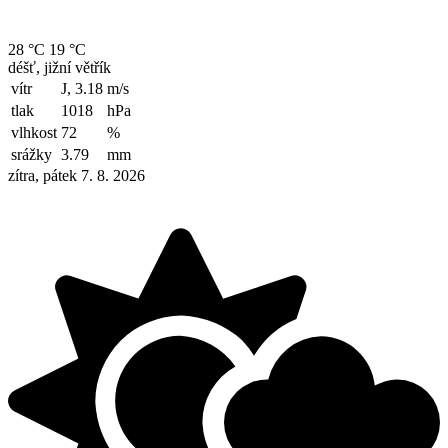
28 °C
19 °C
déšť, jižní větřík
vítr
J, 3.18
m/s
tlak
1018
hPa
vlhkost
72
%
srážky
3.79
mm
zítra, pátek 7. 8. 2026