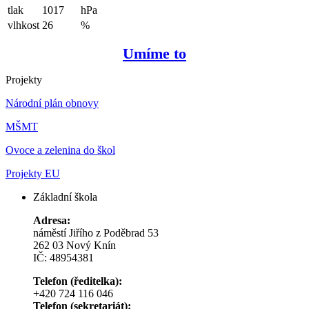
tlak
1017
hPa
vlhkost
26
%
Umíme to
Projekty
Národní plán obnovy
MŠMT
Ovoce a zelenina do škol
Projekty EU
Základní škola
Adresa:
náměstí Jiřího z Poděbrad 53
262 03 Nový Knín
IČ: 48954381
Telefon (ředitelka):
+420 724 116 046
Telefon (sekretariát):