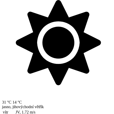
31 °C
14 °C
jasno, jihovýchodní větřík
vítr
JV, 1.72
m/s