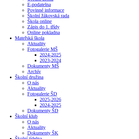
E-podatelna
Povinné informace
Školní žákovská rada
Škola online
Zápis do 1. třídy
Online pokladna
Mateřská škola
Aktuality
Fotogalerie MŠ
2024-2025
2023-2024
Dokumenty MŠ
Archív
Školní družina
O nás
Aktuality
Fotogalerie ŠD
2025-2026
2024-2025
Dokumenty ŠD
Školní klub
O nás
Aktuality
Dokumenty ŠK
Školní jídelna