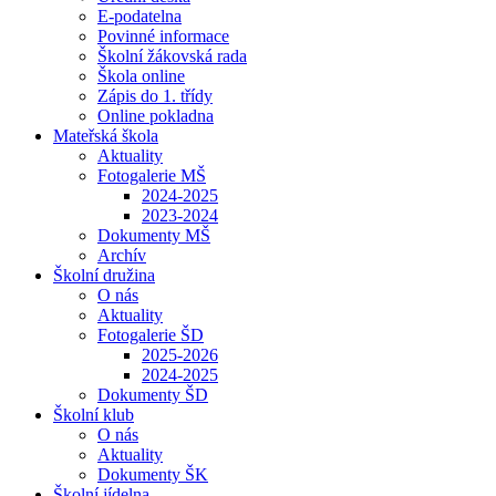
E-podatelna
Povinné informace
Školní žákovská rada
Škola online
Zápis do 1. třídy
Online pokladna
Mateřská škola
Aktuality
Fotogalerie MŠ
2024-2025
2023-2024
Dokumenty MŠ
Archív
Školní družina
O nás
Aktuality
Fotogalerie ŠD
2025-2026
2024-2025
Dokumenty ŠD
Školní klub
O nás
Aktuality
Dokumenty ŠK
Školní jídelna