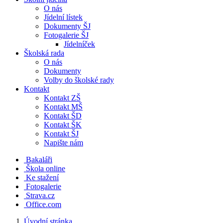
O nás
Jídelní lístek
Dokumenty ŠJ
Fotogalerie ŠJ
Jídelníček
Školská rada
O nás
Dokumenty
Volby do školské rady
Kontakt
Kontakt ZŠ
Kontakt MŠ
Kontakt ŠD
Kontakt ŠK
Kontakt ŠJ
Napište nám
Bakaláři
Škola online
Ke stažení
Fotogalerie
Strava.cz
Office.com
Úvodní stránka