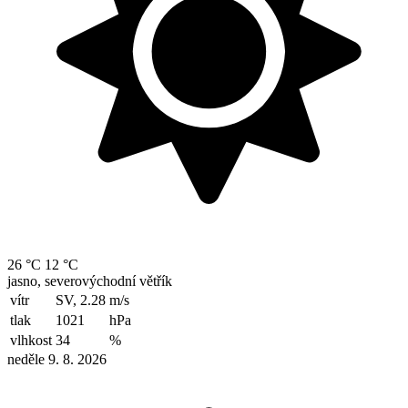
26 °C
12 °C
jasno, severovýchodní větřík
vítr
SV, 2.28
m/s
tlak
1021
hPa
vlhkost
34
%
neděle 9. 8. 2026