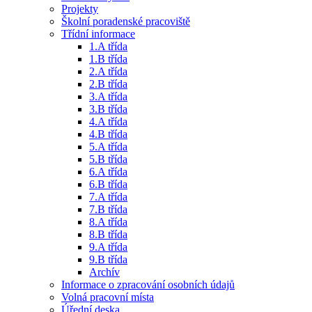
Projekty
Školní poradenské pracoviště
Třídní informace
1.A třída
1.B třída
2.A třída
2.B třída
3.A třída
3.B třída
4.A třída
4.B třída
5.A třída
5.B třída
6.A třída
6.B třída
7.A třída
7.B třída
8.A třída
8.B třída
9.A třída
9.B třída
Archív
Informace o zpracování osobních údajů
Volná pracovní místa
Úřední deska