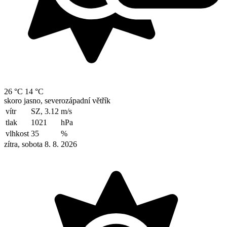
26 °C
14 °C
skoro jasno, severozápadní větřík
vítr
SZ, 3.12
m/s
tlak
1021
hPa
vlhkost
35
%
zítra, sobota 8. 8. 2026