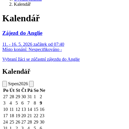
Kalendář
Kalendář
Zájezd do Anglie
11. - 16. 5. 2026 začátek od 07:40
Místo konání:
Nespecifikováno -
Vybraní žáci se zúčastní zájezdu do Anglie
Kalendář
Srpen
2026
Po
Út
St
Čt
Pá
So
Ne
27
28
29
30
31
1
2
3
4
5
6
7
8
9
10
11
12
13
14
15
16
17
18
19
20
21
22
23
24
25
26
27
28
29
30
31
1
2
3
4
5
6