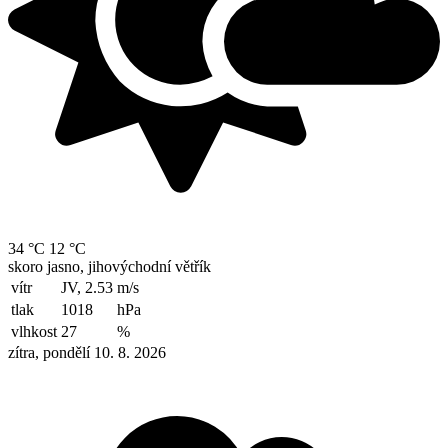
34 °C
12 °C
skoro jasno, jihovýchodní větřík
vítr
JV, 2.53
m/s
tlak
1018
hPa
vlhkost
27
%
zítra, pondělí 10. 8. 2026