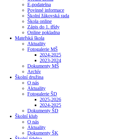
E-podatelna
Povinné informace
Školní žákovská rada
Škola online
Zápis do 1. třídy
Online pokladna
Mateřská škola
Aktuality
Fotogalerie MŠ
2024-2025
2023-2024
Dokumenty MŠ
Archív
Školní družina
O nás
Aktuality
Fotogalerie ŠD
2025-2026
2024-2025
Dokumenty ŠD
Školní klub
O nás
Aktuality
Dokumenty ŠK
Školní jídelna