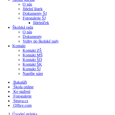
O nás
Jídelní lístek
Dokumenty ŠJ
Fotogalerie ŠJ
Jídelníček
Školská rada
O nás
Dokumenty
Volby do školské rady
Kontakt
Kontakt ZŠ
Kontakt MŠ
Kontakt ŠD
Kontakt ŠK
Kontakt ŠJ
Napište nám
Bakaláři
Škola online
Ke stažení
Fotogalerie
Strava.cz
Office.com
Úvodní stránka