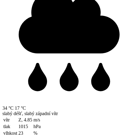
34 °C
17 °C
slabý déšť, slabý západní vítr
vítr
Z, 4.85
m/s
tlak
1015
hPa
vlhkost
23
%