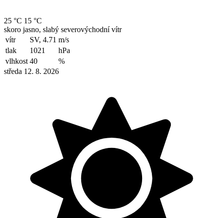
25 °C
15 °C
skoro jasno, slabý severovýchodní vítr
vítr
SV, 4.71
m/s
tlak
1021
hPa
vlhkost
40
%
středa 12. 8. 2026