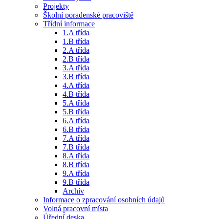
Projekty
Školní poradenské pracoviště
Třídní informace
1.A třída
1.B třída
2.A třída
2.B třída
3.A třída
3.B třída
4.A třída
4.B třída
5.A třída
5.B třída
6.A třída
6.B třída
7.A třída
7.B třída
8.A třída
8.B třída
9.A třída
9.B třída
Archív
Informace o zpracování osobních údajů
Volná pracovní místa
Úřední deska