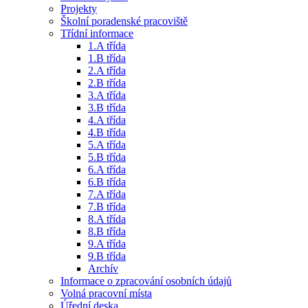
Projekty
Školní poradenské pracoviště
Třídní informace
1.A třída
1.B třída
2.A třída
2.B třída
3.A třída
3.B třída
4.A třída
4.B třída
5.A třída
5.B třída
6.A třída
6.B třída
7.A třída
7.B třída
8.A třída
8.B třída
9.A třída
9.B třída
Archív
Informace o zpracování osobních údajů
Volná pracovní místa
Úřední deska