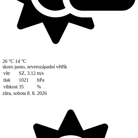
26 °C
14 °C
skoro jasno, severozápadní větřík
vítr
SZ, 3.12
m/s
tlak
1021
hPa
vlhkost
35
%
zítra, sobota 8. 8. 2026