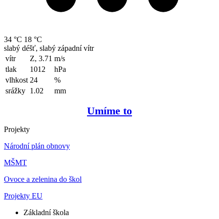
34 °C
18 °C
slabý déšť, slabý západní vítr
vítr
Z, 3.71
m/s
tlak
1012
hPa
vlhkost
24
%
srážky
1.02
mm
Umíme to
Projekty
Národní plán obnovy
MŠMT
Ovoce a zelenina do škol
Projekty EU
Základní škola