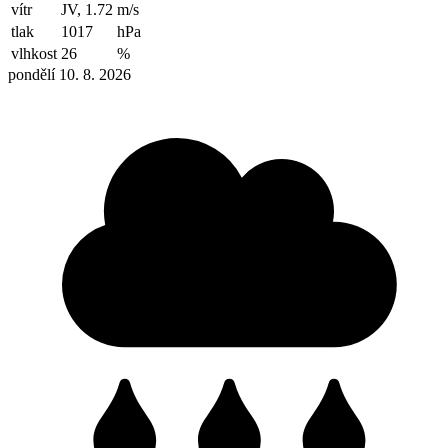
vítr
JV, 1.72
m/s
tlak
1017
hPa
vlhkost
26
%
pondělí 10. 8. 2026