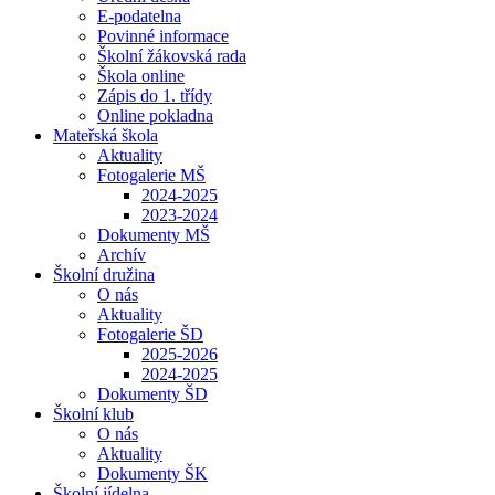
E-podatelna
Povinné informace
Školní žákovská rada
Škola online
Zápis do 1. třídy
Online pokladna
Mateřská škola
Aktuality
Fotogalerie MŠ
2024-2025
2023-2024
Dokumenty MŠ
Archív
Školní družina
O nás
Aktuality
Fotogalerie ŠD
2025-2026
2024-2025
Dokumenty ŠD
Školní klub
O nás
Aktuality
Dokumenty ŠK
Školní jídelna