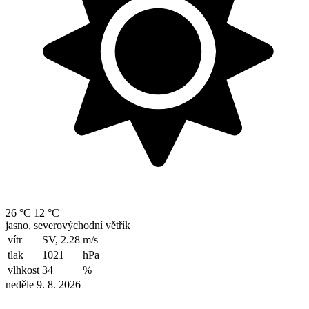
26 °C
12 °C
jasno, severovýchodní větřík
vítr
SV, 2.28
m/s
tlak
1021
hPa
vlhkost
34
%
neděle 9. 8. 2026