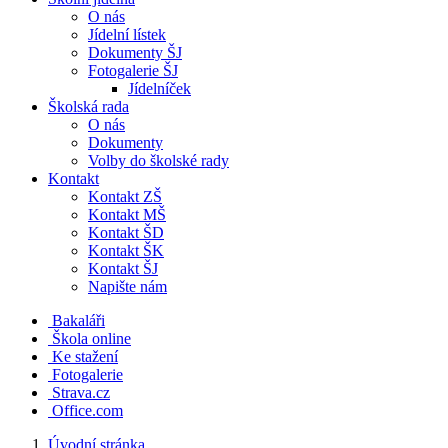
O nás
Jídelní lístek
Dokumenty ŠJ
Fotogalerie ŠJ
Jídelníček
Školská rada
O nás
Dokumenty
Volby do školské rady
Kontakt
Kontakt ZŠ
Kontakt MŠ
Kontakt ŠD
Kontakt ŠK
Kontakt ŠJ
Napište nám
Bakaláři
Škola online
Ke stažení
Fotogalerie
Strava.cz
Office.com
Úvodní stránka