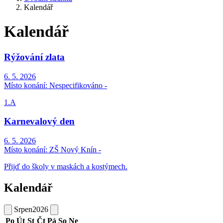
Kalendář
Kalendář
Rýžování zlata
6. 5. 2026
Místo konání:
Nespecifikováno -
1.A
Karnevalový den
6. 5. 2026
Místo konání:
ZŠ Nový Knín -
Přijď do školy v maskách a kostýmech.
Kalendář
Srpen
2026
Po
Út
St
Čt
Pá
So
Ne