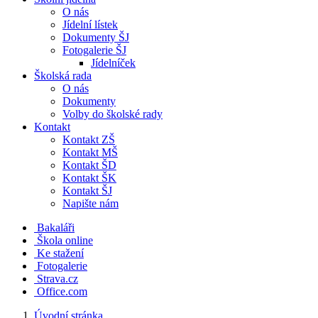
O nás
Jídelní lístek
Dokumenty ŠJ
Fotogalerie ŠJ
Jídelníček
Školská rada
O nás
Dokumenty
Volby do školské rady
Kontakt
Kontakt ZŠ
Kontakt MŠ
Kontakt ŠD
Kontakt ŠK
Kontakt ŠJ
Napište nám
Bakaláři
Škola online
Ke stažení
Fotogalerie
Strava.cz
Office.com
Úvodní stránka