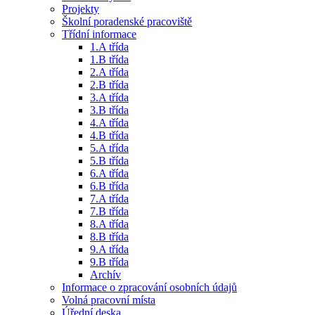
Projekty
Školní poradenské pracoviště
Třídní informace
1.A třída
1.B třída
2.A třída
2.B třída
3.A třída
3.B třída
4.A třída
4.B třída
5.A třída
5.B třída
6.A třída
6.B třída
7.A třída
7.B třída
8.A třída
8.B třída
9.A třída
9.B třída
Archív
Informace o zpracování osobních údajů
Volná pracovní místa
Úřední deska