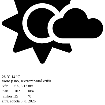
26 °C
14 °C
skoro jasno, severozápadní větřík
vítr
SZ, 3.12
m/s
tlak
1021
hPa
vlhkost
35
%
zítra, sobota 8. 8. 2026