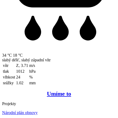
34 °C
18 °C
slabý déšť, slabý západní vítr
vítr
Z, 3.71
m/s
tlak
1012
hPa
vlhkost
24
%
srážky
1.02
mm
Umíme to
Projekty
Národní plán obnovy