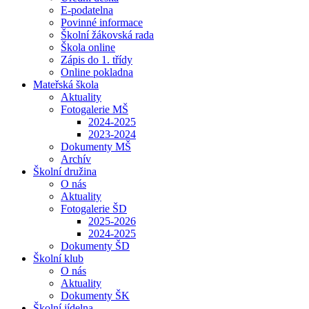
E-podatelna
Povinné informace
Školní žákovská rada
Škola online
Zápis do 1. třídy
Online pokladna
Mateřská škola
Aktuality
Fotogalerie MŠ
2024-2025
2023-2024
Dokumenty MŠ
Archív
Školní družina
O nás
Aktuality
Fotogalerie ŠD
2025-2026
2024-2025
Dokumenty ŠD
Školní klub
O nás
Aktuality
Dokumenty ŠK
Školní jídelna